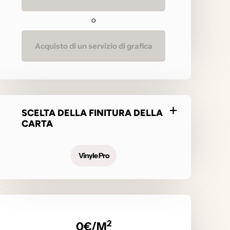
O
Acquisto di un servizio di grafica
SCELTA DELLA FINITURA DELLA
CARTA
Vinyle Pro
2
0
€/M