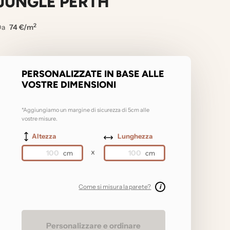
JUNGLE PERTH
2
Da
74 €/m
PERSONALIZZATE IN BASE ALLE
VOSTRE DIMENSIONI
*Aggiungiamo un margine di sicurezza di 5cm alle
vostre misure.
Altezza
Lunghezza
x
Come si misura la parete?
i
Personalizzare e ordinare