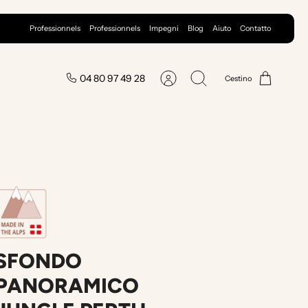
Professionnels
Professionnels
Impegni
Blog
Aiuto
Contatto
04 80 97 49 28
Cestino
Conto
Ricerca
SFONDO
PANORAMICO