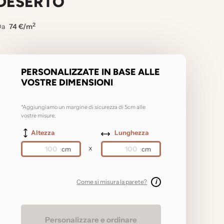
DESERTO
2
Da
74 €/m
PERSONALIZZATE IN BASE ALLE
VOSTRE DIMENSIONI
*Aggiungiamo un margine di sicurezza di 5cm alle
vostre misure.
Altezza
Lunghezza
x
Come si misura la parete?
i
Personalizzare e ordinare