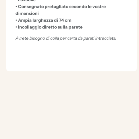
I
• Consegnato pretagliato secondo le vostre
O
dimensioni
• Ampia larghezza di 74 cm
N
• Incollaggio diretto sulla parete
A
Avrete bisogno di colla per carta da parati intrecciata.
L
I