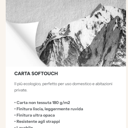
D
O
C
U
M
E
N
T
CARTA SOFTOUCH
I
E
Il più ecologico, perfetto per uso domestico e abitazioni
private.
C
C
• Carta non tessuta 180 g/m2
• Finitura liscia, leggermente ruvida
E
• Finitura ultra opaca
Z
• Resistente agli strappi
• Lavabile