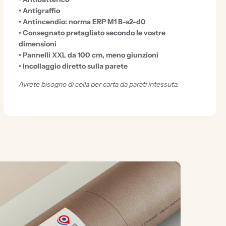
• Antigraffio
• Antincendio: norma ERP M1 B-s2-d0
• Consegnato pretagliato secondo le vostre
dimensioni
• Pannelli XXL da 100 cm, meno giunzioni
• Incollaggio diretto sulla parete
Avrete bisogno di colla per carta da parati intessuta.