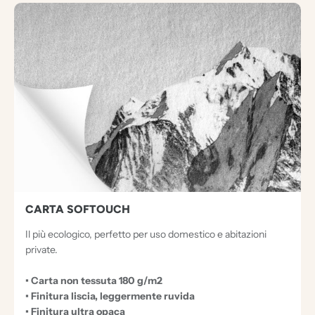
3
D
O
C
U
M
E
N
T
I
E
CARTA SOFTOUCH
C
Il più ecologico, perfetto per uso domestico e abitazioni
C
private.
E
• Carta non tessuta 180 g/m2
Z
• Finitura liscia, leggermente ruvida
I
• Finitura ultra opaca