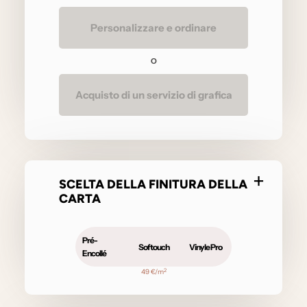
Personalizzare e ordinare
O
Acquisto di un servizio di grafica
SCELTA DELLA FINITURA DELLA
CARTA
Pré-
Softouch
Vinyle Pro
Encollé
2
49 €/m