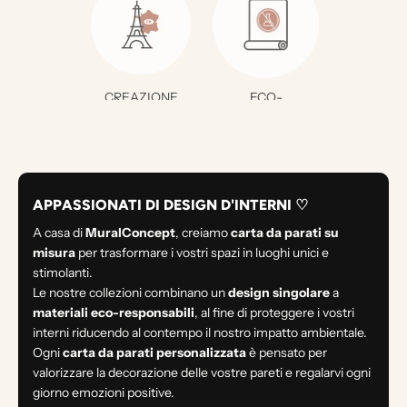
CREAZIONE
ECO-
FRANCESE
RESPONSABILE
APPASSIONATI DI DESIGN D'INTERNI ♡
A casa di
MuralConcept
, creiamo
carta da parati su
misura
per trasformare i vostri spazi in luoghi unici e
stimolanti.
Le nostre collezioni combinano un
design singolare
a
materiali eco-responsabili
, al fine di proteggere i vostri
interni riducendo al contempo il nostro impatto ambientale.
Ogni
carta da parati personalizzata
è pensato per
valorizzare la decorazione delle vostre pareti e regalarvi ogni
giorno emozioni positive.