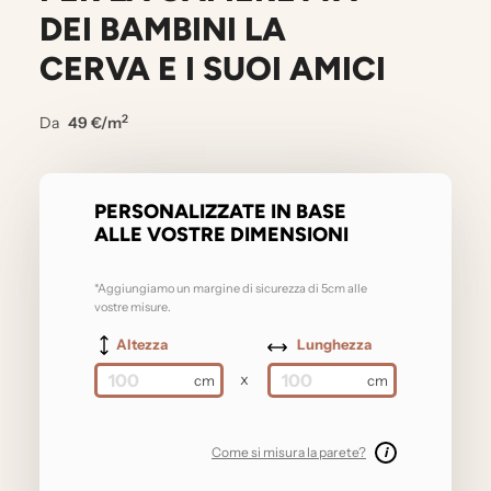
DEI BAMBINI LA
CERVA E I SUOI AMICI
2
Da
49 €/m
PERSONALIZZATE IN BASE
ALLE VOSTRE DIMENSIONI
*Aggiungiamo un margine di sicurezza di 5cm alle
vostre misure.
Altezza
Lunghezza
x
Come si misura la parete?
i