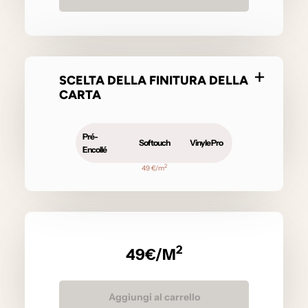
SCELTA DELLA FINITURA DELLA
CARTA
Pré-
Softouch
Vinyle Pro
Encollé
2
49 €/m
2
49
€/M
Aggiungi al carrello