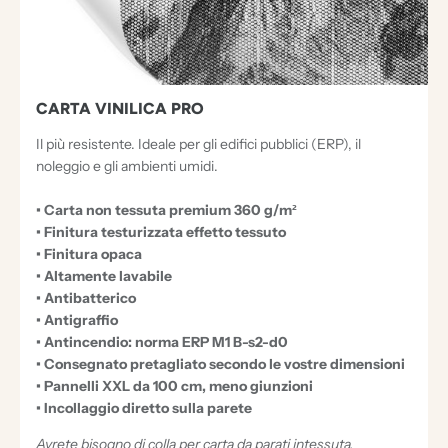
CARTA VINILICA PRO
Il più resistente. Ideale per gli edifici pubblici (ERP), il
noleggio e gli ambienti umidi.
• Carta non tessuta premium 360 g/m²
• Finitura testurizzata effetto tessuto
• Finitura opaca
• Altamente lavabile
• Antibatterico
• Antigraffio
• Antincendio: norma ERP M1 B-s2-d0
• Consegnato pretagliato secondo le vostre dimensioni
• Pannelli XXL da 100 cm, meno giunzioni
• Incollaggio diretto sulla parete
Avrete bisogno di colla per carta da parati intessuta.