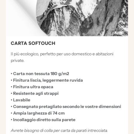
M
E
N
T
I
E
CARTA SOFTOUCH
C
Il più ecologico, perfetto per uso domestico e abitazioni
C
private.
E
• Carta non tessuta 180 g/m2
Z
• Finitura liscia, leggermente ruvida
I
• Finitura ultra opaca
O
• Resistente agli strappi
• Lavabile
N
• Consegnato pretagliato secondo le vostre dimensioni
A
• Ampia larghezza di 74 cm
L
• Incollaggio diretto sulla parete
I
Avrete bisogno di colla per carta da parati intrecciata.