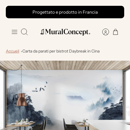
Vai
Progettato e prodotto in Francia
al
contenuto
Ricerca
Accueil
Carta da parati per bistrot Daybreak in Cina