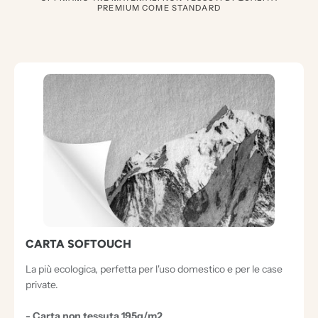
PREMIUM COME STANDARD
3
D
O
C
U
M
E
N
T
CARTA SOFTOUCH
I
E
La più ecologica, perfetta per l'uso domestico e per le case
private.
C
C
- Carta non tessuta 195g/m2