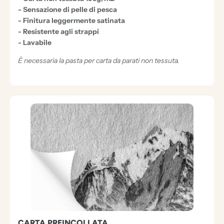
E
- Sensazione di pelle di pesca
Z
- Finitura leggermente satinata
- Resistente agli strappi
I
- Lavabile
O
È necessaria la pasta per carta da parati non tessuta.
N
A
L
I
CARTA PREINCOLLATA