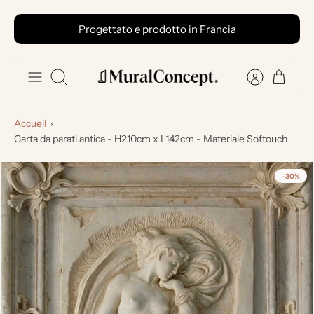
Vai
Progettato e prodotto in Francia
al
contenuto
Ricerca
Accueil
Carta da parati antica - H210cm x L142cm - Materiale Softouch
-30%