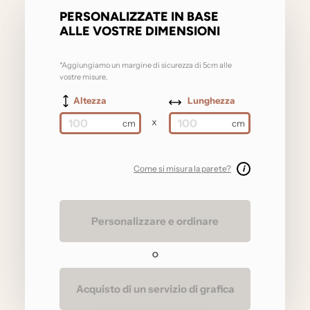
PERSONALIZZATE IN BASE
ALLE VOSTRE DIMENSIONI
*Aggiungiamo un margine di sicurezza di 5cm alle
vostre misure.
Altezza
Lunghezza
x
Come si misura la parete?
i
Personalizzare e ordinare
O
Acquisto di un servizio di grafica