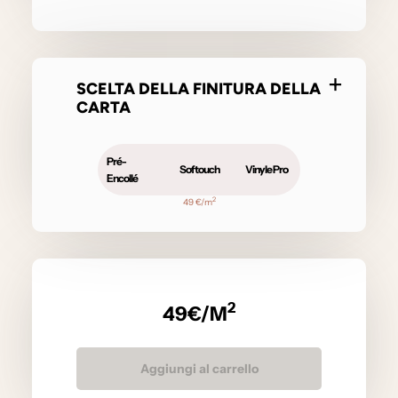
SCELTA DELLA FINITURA DELLA
CARTA
Pré-
Softouch
Vinyle Pro
Encollé
2
49 €/m
2
49
€/M
Aggiungi al carrello