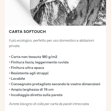
E
N
T
I
E
CARTA SOFTOUCH
C
Il più ecologico, perfetto per uso domestico e abitazioni
C
private.
E
• Carta non tessuta 180 g/m2
Z
• Finitura liscia, leggermente ruvida
I
• Finitura ultra opaca
O
• Resistente agli strappi
• Lavabile
N
• Consegnato pretagliato secondo le vostre dimensioni
A
• Ampia larghezza di 74 cm
L
• Incollaggio diretto sulla parete
I
Avrete bisogno di colla per carta da parati intrecciata.