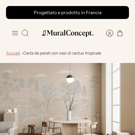
Vai
Progettato e prodotto in Francia
al
contenuto
Ricerca
Accueil
Carta da parati con oasi di cactus tropicale