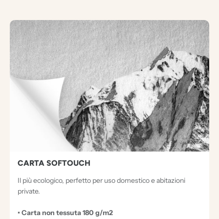
3
D
O
C
U
M
E
N
T
I
E
CARTA SOFTOUCH
C
Il più ecologico, perfetto per uso domestico e abitazioni
C
private.
E
• Carta non tessuta 180 g/m2
Z