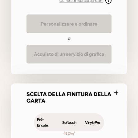
Come si misura la parete?
i
Personalizzare e ordinare
O
Acquisto di un servizio di grafica
SCELTA DELLA FINITURA DELLA
CARTA
Pré-
Softouch
Vinyle Pro
Encollé
2
49 €/m