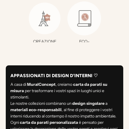
CREAZIONE
ECO-
FRANCESE
RESPONSABILE
APPASSIONATI DI DESIGN D'INTERNI ♡
A casa di
MuralConcept
, creiamo
carta da parati su
misura
per trasformare i vostri spazi in luoghi unici e
stimolanti.
Le nostre collezioni combinano un
design singolare
a
materiali eco-responsabili
, al fine di proteggere i vostri
interni riducendo al contempo il nostro impatto ambientale.
Ogni
carta da parati personalizzata
è pensato per
valorizzare la decorazione delle vostre pareti e regalarvi ogni